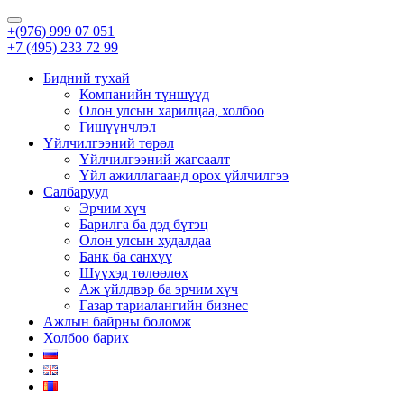
+(976) 999 07 051
+7 (495) 233 72 99
Бидний тухай
Компанийн түншүүд
Олон улсын харилцаа, холбоо
Гишүүнчлэл
Үйлчилгээний төрөл
Үйлчилгээний жагсаалт
Үйл ажиллагаанд орох үйлчилгээ
Салбарууд
Эрчим хүч
Барилга ба дэд бүтэц
Олон улсын худалдаа
Банк ба санхүү
Шүүхэд төлөөлөх
Аж үйлдвэр ба эрчим хүч
Газар тариалангийн бизнес
Ажлын байрны боломж
Холбоо барих