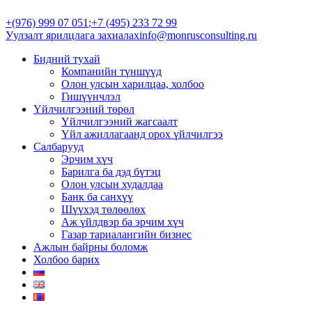
+(976) 999 07 051
;
+7 (495) 233 72 99
Уулзалт ярилцлага захиалах
info@monrusconsulting.ru
Бидний тухай
Компанийн түншүүд
Олон улсын харилцаа, холбоо
Гишүүнчлэл
Үйлчилгээний төрөл
Үйлчилгээний жагсаалт
Үйл ажиллагаанд орох үйлчилгээ
Салбарууд
Эрчим хүч
Барилга ба дэд бүтэц
Олон улсын худалдаа
Банк ба санхүү
Шүүхэд төлөөлөх
Аж үйлдвэр ба эрчим хүч
Газар тариалангийн бизнес
Ажлын байрны боломж
Холбоо барих